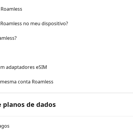
M Roamless
Roamless no meu dispositivo?
amless?
s
com adaptadores eSIM
a mesma conta Roamless
e planos de dados
agos