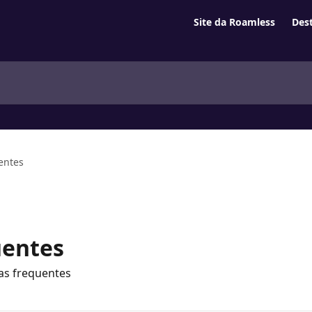
Site da Roamless
Des
entes
uentes
as frequentes