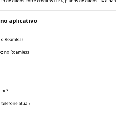
so de dados entre créditos FLEX, planos de dados FIX e d
o aplicativo
 o Roamless
oz no Roamless
one?
telefone atual?