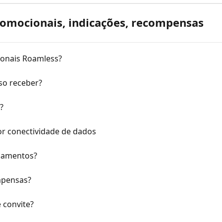
omocionais, indicações, recompensas
ionais Roamless?
so receber?
?
r conectividade de dados
hamentos?
mpensas?
 convite?