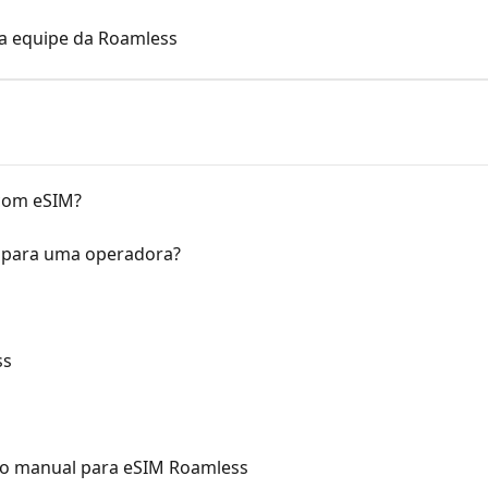
a equipe da Roamless
 com eSIM?
 para uma operadora?
ss
ão manual para eSIM Roamless