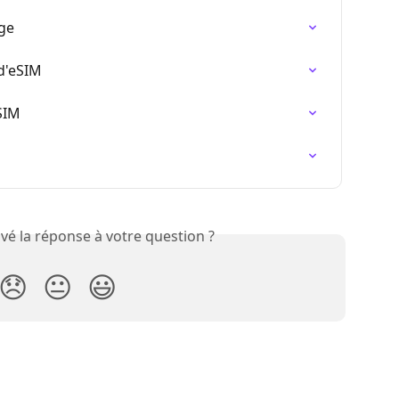
rge
d'eSIM
eSIM
vé la réponse à votre question ?
😞
😐
😃