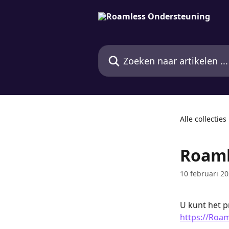
Naar de hoofdinhoud
Zoeken naar artikelen ...
Alle collecties
Roaml
10 februari 2
U kunt het p
https://Roam