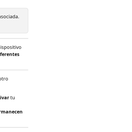
sociada. 
ispositivo 
iferentes
otro 
ivar
 tu 
ermanecen 