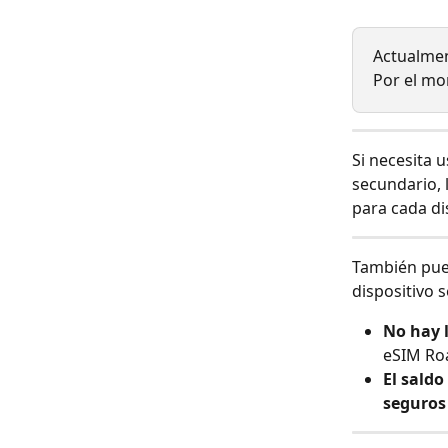
Actualmen
Por el mo
Si necesita 
secundario, l
para cada di
También pued
dispositivo 
No hay l
eSIM Ro
El sald
seguros