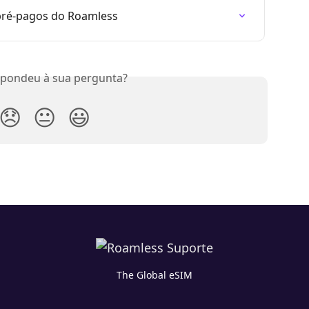
pré-pagos do Roamless
spondeu à sua pergunta?
😞
😐
😃
The Global eSIM