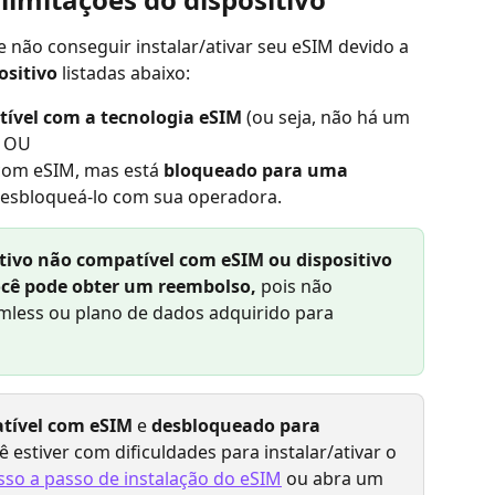
não conseguir instalar/ativar seu eSIM devido a 
ositivo
 listadas abaixo:
tível com a tecnologia eSIM
 (ou seja, não há um 
) OU
 com eSIM, mas está 
bloqueado para uma 
desbloqueá-lo com sua operadora.
itivo não compatível com eSIM ou dispositivo 
ocê pode obter um reembolso,
 pois não 
mless ou plano de dados adquirido para 
atível com eSIM
 e 
desbloqueado para 
ê estiver com dificuldades para instalar/ativar o 
sso a passo de instalação do eSIM
 ou abra um 