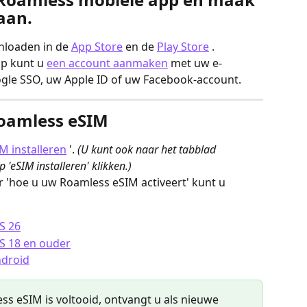
aan.
loaden in de 
App Store
 en de 
Play Store
 .
p kunt u 
een account aanmaken
 met uw e-
ogle SSO, uw Apple ID of uw Facebook-account.
Roamless eSIM
M installeren
 '. 
(U kunt ook naar het tabblad 
'eSIM installeren' klikken.)
r 'hoe u uw Roamless eSIM activeert' kunt u 
S 26
OS 18 en ouder
ndroid
ss eSIM is voltooid, ontvangt u als nieuwe 