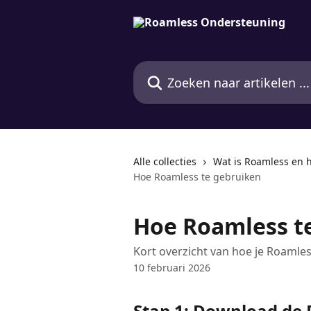
Naar de hoofdinhoud
Zoeken naar artikelen ...
Alle collecties
Wat is Roamless en h
Hoe Roamless te gebruiken
Hoe Roamless t
Kort overzicht van hoe je Roamle
10 februari 2026
Stap 1: Download de