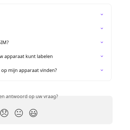
SIM?
w apparaat kunt labelen
 op mijn apparaat vinden?
een antwoord op uw vraag?
😞
😐
😃