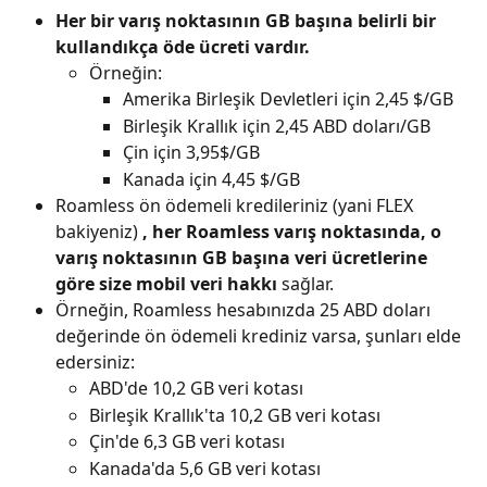
Her bir varış noktasının GB başına belirli bir 
kullandıkça öde ücreti vardır.
Örneğin:
Amerika Birleşik Devletleri için 2,45 $/GB
Birleşik Krallık için 2,45 ABD doları/GB
Çin için 3,95$/GB
Kanada için 4,45 $/GB
Roamless ön ödemeli kredileriniz (yani FLEX 
bakiyeniz) 
, her Roamless varış noktasında, o 
varış noktasının GB başına veri ücretlerine 
göre size mobil veri hakkı
 sağlar.
Örneğin, Roamless hesabınızda 25 ABD doları 
değerinde ön ödemeli krediniz varsa, şunları elde 
edersiniz:
ABD'de 10,2 GB veri kotası
Birleşik Krallık'ta 10,2 GB veri kotası
Çin'de 6,3 GB veri kotası
Kanada'da 5,6 GB veri kotası