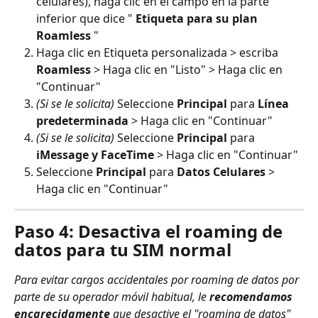
celulares), haga clic en el campo en la parte 
inferior que dice " 
Etiqueta para su plan 
Roamless
 "
Haga clic en Etiqueta personalizada > escriba 
Roamless
 > Haga clic en "Listo" > Haga clic en 
"Continuar"
(Si se le solicita)
 Seleccione 
Principal
 para 
Línea 
predeterminada
 > Haga clic en "Continuar"
(Si se le solicita)
 Seleccione 
Principal
 para 
iMessage y FaceTime
 > Haga clic en "Continuar"
Seleccione 
Principal
 para 
Datos Celulares
 > 
Haga clic en "Continuar"
Paso 4: Desactiva el roaming de 
datos para tu SIM normal
Para evitar cargos accidentales por roaming de datos por 
parte de su operador móvil habitual, le 
recomendamos 
encarecidamente
 que desactive el "roaming de datos" 